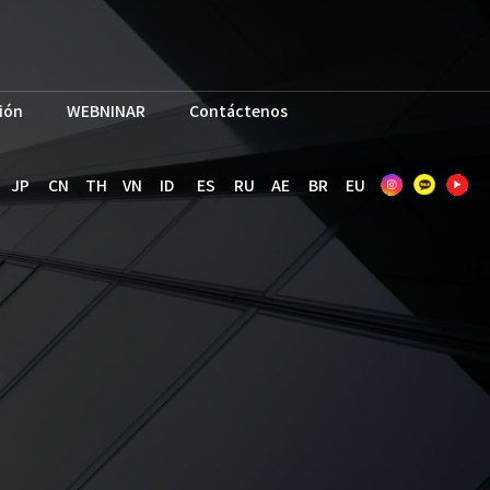
ión
WEBNINAR
Contáctenos
JP
CN
TH
VN
ID
ES
RU
AE
BR
EU