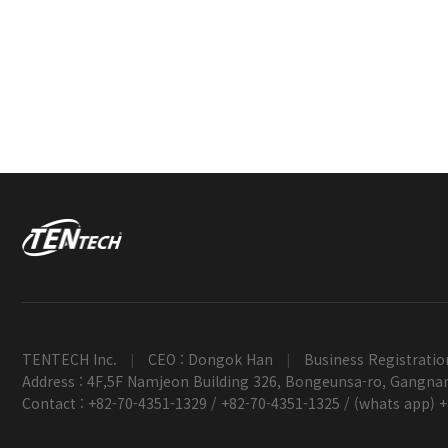
TENTECH Inc.
CEO : Dongok Han
Business Registratio
|
|
Address : 4F,5F Namjeon Building 326, Bongeunsa-ro, Gangnam
Contact : +82-70-4351-1329 / +82-70-4351-1325 / (whats app) 