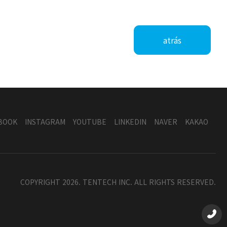
atrás
BOOK
INSTAGRAM
YOUTUBE
LINKEDIN
NAVER
KAKAO
COPYRIGHT 2026. TENTECH INC. ALL RIGHTS RESERVED.