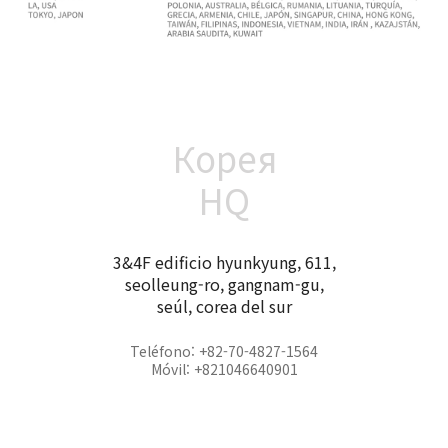
Корея
HQ
3&4F edificio hyunkyung, 611,
seolleung-ro, gangnam-gu,
seúl, corea del sur
Teléfono: +82-70-4827-1564
Móvil: +821046640901