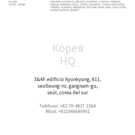
Корея
HQ
3&4F edificio hyunkyung, 611,
seolleung-ro, gangnam-gu,
seúl, corea del sur
Teléfono: +82-70-4827-1564
Móvil: +821046640901