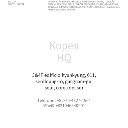
Корея
HQ
3&4F edificio hyunkyung, 611,
seolleung-ro, gangnam-gu,
seúl, corea del sur
Teléfono: +82-70-4827-1564
Móvil: +821046640901