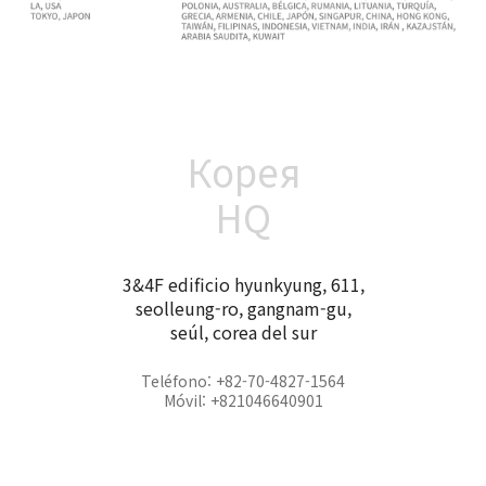
Корея
HQ
3&4F edificio hyunkyung, 611,
seolleung-ro, gangnam-gu,
seúl, corea del sur
Teléfono: +82-70-4827-1564
Móvil: +821046640901