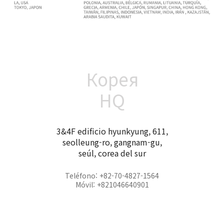
Корея
HQ
3&4F edificio hyunkyung, 611,
seolleung-ro, gangnam-gu,
seúl, corea del sur
Teléfono: +82-70-4827-1564
Móvil: +821046640901