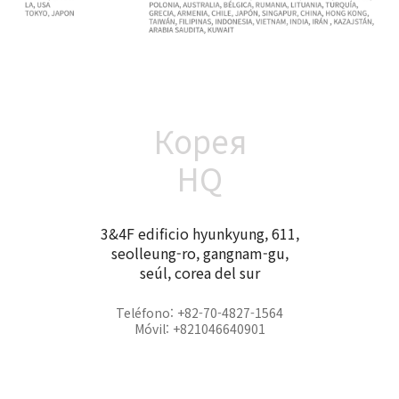
Корея
HQ
3&4F edificio hyunkyung, 611,
seolleung-ro, gangnam-gu,
seúl, corea del sur
Teléfono: +82-70-4827-1564
Móvil: +821046640901